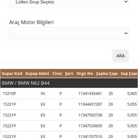
Araç Motor Bilgileri
Supar Kod
Supap Adeti
Cinsi
Şart
Orgn No
Şapka Çapı
Sap Çapı
BMW / BMW N62 B44
15210P
IN
P
11341435461
35
5,965
15221P
EX
P
11344457287
29
5,955
15221P
EX
P
11347503738
29
5,955
15221P
EX
P
11347529839
29
5,955
15221P
EX
P
11341707519
29
5,955