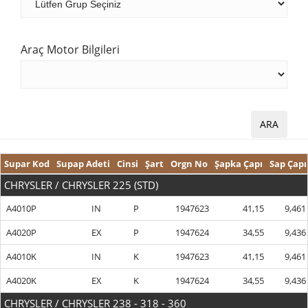
Araç Motor Bilgileri
Supar Kod
Supap Adeti
Cinsi
Şart
Orgn No
Şapka Çapı
Sap Çapı
CHRYSLER / CHRYSLER 225 (STD)
A4010P
IN
P
1947623
41,15
9,461
A4020P
EX
P
1947624
34,55
9,436
A4010K
IN
K
1947623
41,15
9,461
A4020K
EX
K
1947624
34,55
9,436
CHRYSLER / CHRYSLER 238 - 318 - 360