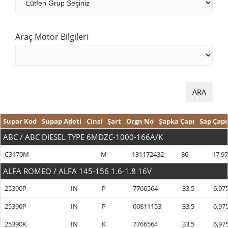
Araç Motor Bilgileri
Supar Kod
Supap Adeti
Cinsi
Şart
Orgn No
Şapka Çapı
Sap Çapı
ABC / ABC DIESEL TYPE 6MDZC-1000-166A/K
C3170M
M
131172432
86
17,9
ALFA ROMEO / ALFA 145-156 1.6-1.8 16V
25390P
IN
P
7766564
33,5
6,97
25390P
IN
P
60811153
33,5
6,97
25390K
IN
K
7766564
33,5
6,97